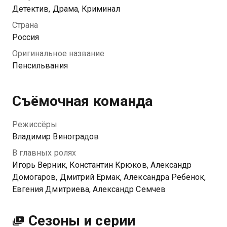
связями в правоохранительных органах, Эдуард
Детектив, Драма, Криминал
вызывает из Москвы оперативников. Дело
Страна
оказывается настолько запутанным, что под
Россия
подозрение попадает чуть ли не каждый житель
Оригинальное название
таинственной и злополучной Пенсильвании…
Пенсильвания
Посмотреть онлайн 1 сезон сериала Пенсильвания
вы можете совершенно бесплатно в хорошем HD
Съёмочная команда
качестве на Казахтелеком
Режиссёры
Владимир Виноградов
В главных ролях
Игорь Верник, Константин Крюков, Александр
Домогаров, Дмитрий Ермак, Александра Ребенок,
Евгения Дмитриева, Александр Семчев
Сезоны и серии