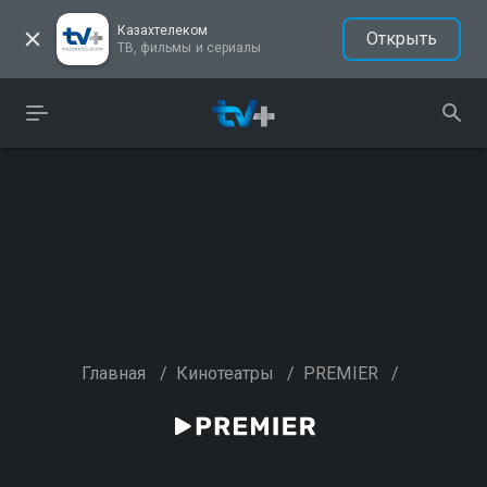
Казахтелеком
Открыть
ТВ, фильмы и сериалы
Главная
/
Кинотеатры
/
PREMIER
/