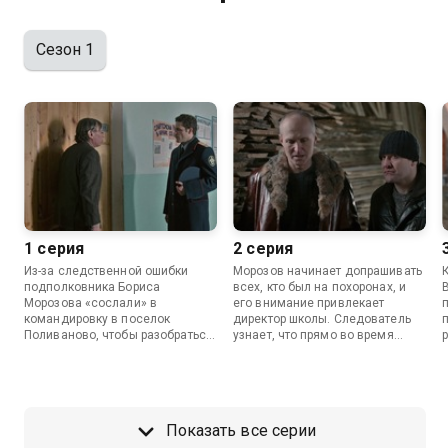
Сезон 1
1 серия
2 серия
Из-за следственной ошибки
Морозов начинает допрашивать
подполковника Бориса
всех, кто был на похоронах, и
Морозова «сослали» в
его внимание привлекает
командировку в поселок
директор школы. Следователь
Поливаново, чтобы разобраться
узнает, что прямо во время
в исчезновении 3-летнего сына
застолья с Козловым повздорил
столичного журналиста
местный пьяница. Сотрудники
Козлова, который приехал в
полиции отправляются к нему
Поливаново на похороны
домой, но там их ждет страшный
матери. Малыш исчез во время
сюрприз.
Показать все серии
поминок, а его няню нашли
убитой.