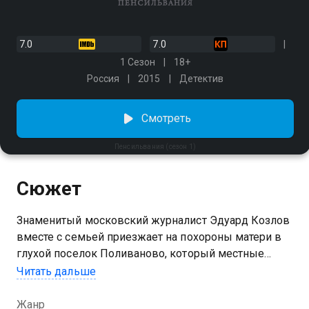
7.0
7.0
1 Сезон
18+
Россия
2015
Детектив
Смотреть
Пенсильвания (сезон 1)
Сюжет
Знаменитый московский журналист Эдуард Козлов
вместе с семьей приезжает на похороны матери в
глухой поселок Поливаново, который местные
жители прозвали «штатом Пенсильвания». Во время
Читать дальше
поминок у Эдуарда похищают сына, а няню
мальчика находят убитой. Воспользовавшись
Жанр