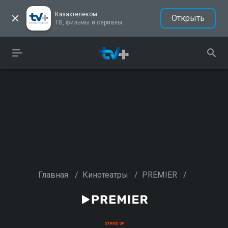
Казахтелеком
Открыть
ТВ, фильмы и сериалы
Главная
/
Кинотеатры
/
PREMIER
/