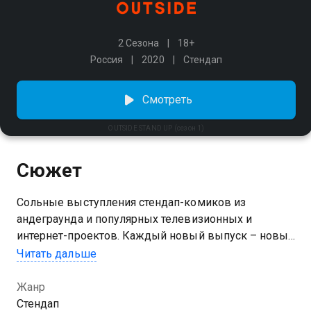
2 Сезона
18+
Россия
2020
Стендап
Смотреть
OUTSIDE STAND UP (сезон 1)
Сюжет
Сольные выступления стендап-комиков из
андеграунда и популярных телевизионных и
интернет-проектов. Каждый новый выпуск – новый
концерт со своей атмосферой и юмором. Луки
Читать дальше
Хиникадзе, Марк Сергиенко, Всеволод Ловкачев,
Вера Котельникова и другие – в новом проекте
Жанр
«OUTSIDE STAND UP».
Стендап