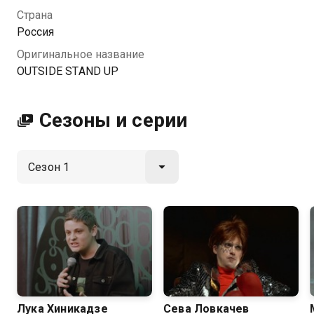
Страна
Посмотреть онлайн 1 сезон сериала OUTSIDE STAND
Россия
UP вы можете совершенно бесплатно в хорошем
Оригинальное название
HD качестве на Казахтелеком
OUTSIDE STAND UP
Сезоны и серии
Лука Хиникадзе
Сева Ловкачев