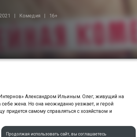
2021
Комедия
16+
«Интернов» Александром Ильиным. Олег, живущий на
а себе жена. Но она неожиданно уезжает, и герой
тцу придется самому справляться с хозяйством и
ете совершенно бесплатно в хорошем HD качестве на
Продолжая использовать сайт, вы соглашаетесь