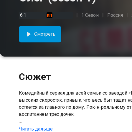
6.1
1 Сезон
Россия
Смотреть
Сюжет
Комедийный сериал для всей семьи со звездой 
высоких скоростях, привык, что весь быт тащит н
остается за главного по дому. Рок-н-ролльному о
воспитанием трех дочек.
Посмотреть онлайн 1 сезон сериала Олег вы мож
Читать дальше