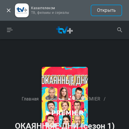
Казахтелеком
Открыть
ТВ, фильмы и сериалы
Главная
/
Кинотеатры
/
PREMIER
/
ОКАЯННЫЕ ДНИ (сезон 1)