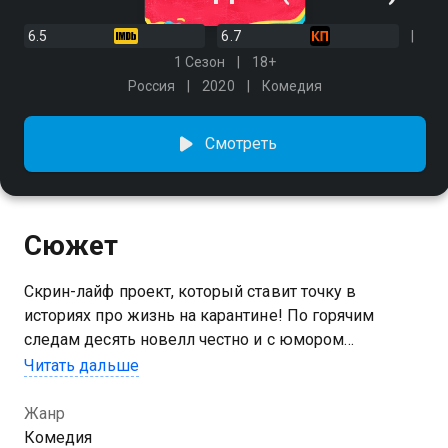
6.5
6.7
1 Сезон
18+
Россия
2020
Комедия
Смотреть
Сюжет
Скрин-лайф проект, который ставит точку в
историях про жизнь на карантине! По горячим
следам десять новелл честно и с юмором
передадут ту фантасмагорию, в которой оказалось
Читать дальше
человечество. А сумасшедшие сюжеты, ставшие
возможными благодаря новой реальности, -
Жанр
нелепость и абсурдность происходящего. Но
Комедия