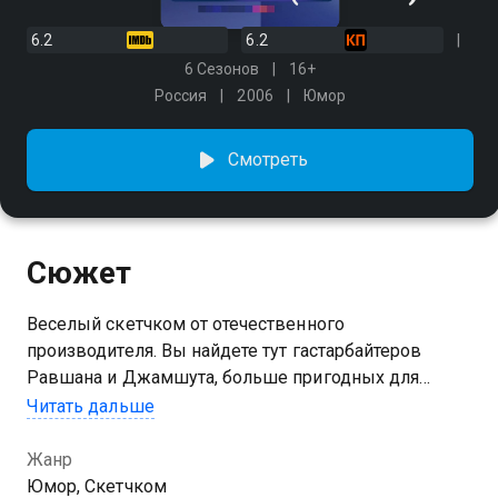
6.2
6.2
6 Сезонов
16+
Россия
2006
Юмор
Смотреть
Сюжет
Веселый скетчком от отечественного
производителя. Вы найдете тут гастарбайтеров
Равшана и Джамшута, больше пригодных для
разрушений, чем для строительства. Вам покажут
Читать дальше
прожигателей жизни Славика и Димона, идущих на
любые ухищрения ради взрослых развлечений. Вы
Жанр
близко познакомитесь с мечтами фрезеровщика,
Юмор, Скетчком