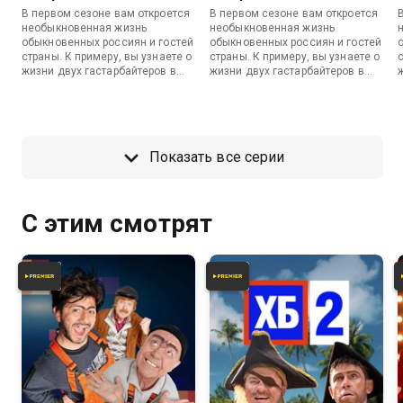
В первом сезоне вам откроется
В первом сезоне вам откроется
необыкновенная жизнь
необыкновенная жизнь
обыкновенных россиян и гостей
обыкновенных россиян и гостей
страны. К примеру, вы узнаете о
страны. К примеру, вы узнаете о
жизни двух гастарбайтеров в
жизни двух гастарбайтеров в
Москве, тренера футбольной
Москве, тренера футбольной
команды, которая всегда
команды, которая всегда
проигрывает, и двух
проигрывает, и двух
краснодарских пацанов,
краснодарских пацанов,
которым никак не удается
которым никак не удается
Показать все серии
купить запретное резиновое
купить запретное резиновое
изделие для сексуальных
изделие для сексуальных
забав. И это далеко не все.
забав. И это далеко не все.
з
С этим смотрят