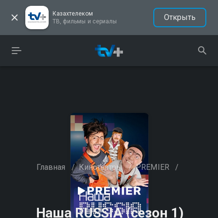
Казахтелеком
Открыть
ТВ, фильмы и сериалы
Главная
/
Кинотеатры
/
PREMIER
/
Наша RUSSIA (сезон 1)