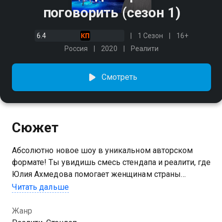
поговорить (сезон 1)
6.4
1 Сезон
16+
Россия
2020
Реалити
Смотреть
Сюжет
Абсолютно новое шоу в уникальном авторском
формате! Ты увидишь смесь стендапа и реалити, где
Юлия Ахмедова помогает женщинам страны
сделать так, чтобы мужчины их услышали… Он не
Читать дальше
хочет пышную свадьбу? Не предлагает жить
вместе? Или не уделяет внимания? Тогда пришло
Жанр
время серьезно поговорить!