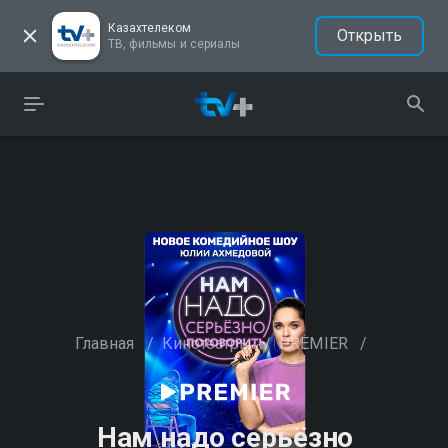
Казахтелеком
Открыть
ТВ, фильмы и сериалы
Главная
/
Кинотеатры
/
PREMIER
/
Нам надо серьёзно