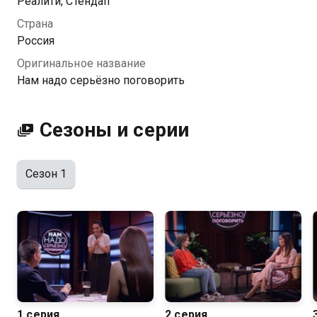
Реалити, Стендап
Страна
Посмотреть онлайн 1 сезон сериала Нам надо
Россия
серьёзно поговорить вы можете совершенно
Оригинальное название
бесплатно в хорошем HD качестве на Казахтелеком
Нам надо серьёзно поговорить
Сезоны и серии
Сезон 1
1 серия
2 серия