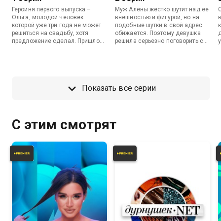
Героиня первого выпуска –
Муж Алены жестко шутит над ее
Ольга, молодой человек
внешностью и фигурой, но на
которой уже три года не может
подобные шутки в свой адрес
решиться на свадьбу, хотя
обижается. Поэтому девушка
предложение сделал. Пришло
решила серьезно поговорить с
время поговорить с этим
супругом в студии шоу Юлии
нерешительным парнем!
Ахмедовой.
Показать все серии
С этим смотрят