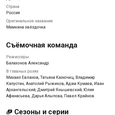
разведка доносит, что в деревне около
Страна
оккупированного Полоцка сирот морят голодом,
Россия
начинается операция «Звездочка». Для Александра
Оригинальное название
это шанс не только стать истребителем, но и спасти
Мамкина звёздочка
детей и боевых товарищей от верной гибели.
Посмотреть онлайн 1 сезон сериала Мамкина
Съёмочная команда
звёздочка вы можете совершенно бесплатно в
хорошем HD качестве на Казахтелеком
Режиссёры
Балахонов Александр
В главных ролях
Михаил Евланов, Татьяна Казючиц, Владимир
Капустин, Анатолий Рыжиков, Адам Кумаев, Иван
Архангельский, Дмитрий Янышевский, Юлия
Афанасьева, Дарья Алыпова, Павел Крайнов
Сезоны и серии