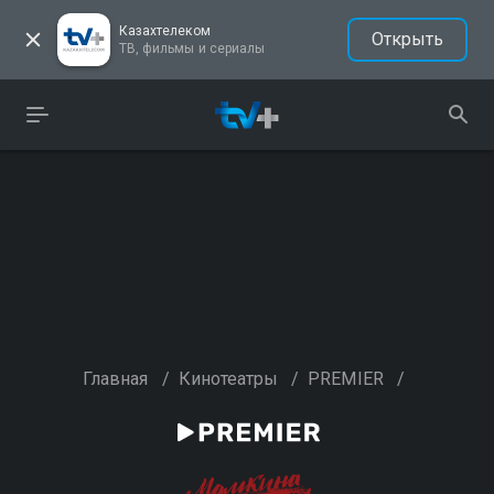
Казахтелеком
Открыть
ТВ, фильмы и сериалы
Главная
/
Кинотеатры
/
PREMIER
/