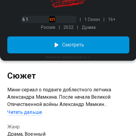
6.1
1 Сезон
16+
Россия
2022
Драма
Смотреть
Мамкина звёздочка (сезон 1)
Сюжет
Мини-сериал о подвиге доблестного летчика
Александра Мамкина. После начала Великой
Отечественной войны Александр Мамкин
добровольцем отправляется на фронт. Высшее
Читать дальше
руководство поручает юноше доставлять посылки
партизанам на «кукурузнике», но сам Мамкин
Жанр
мечтает стать летчиком-истребителем. Когда
Драма, Военный