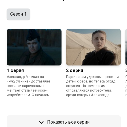
Сезон 1
1 серия
2 серия
Александр Мамкин на
Партизанам удалось перевести
«кукурузнике» доставляет
детей к себе, но теперь отряд
посылки партизанам, но
окружен. На помощь им
мечтает стать летчиком-
отправляются истребители,
истребителем. С началом
среди которых Александр
операции «Звездочка» у него
Мамкин.
появляется такая возможность.
Показать все серии