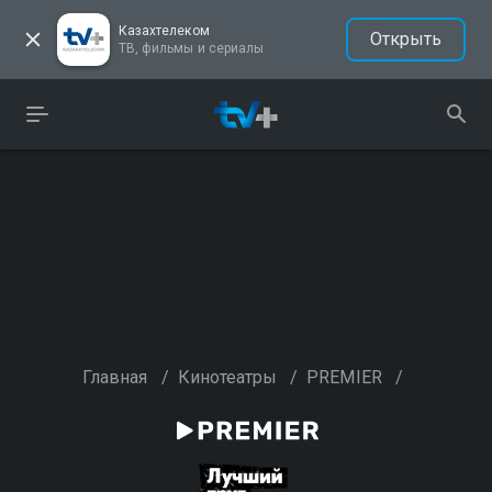
Казахтелеком
Открыть
ТВ, фильмы и сериалы
Главная
/
Кинотеатры
/
PREMIER
/