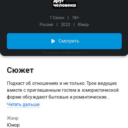
1 Сезон
18+
Россия
2022
Юмор
Смотреть
Лучший друг человека (сезон 1)
Сюжет
Подкаст об отношениях и не только. Трое ведущих
вместе с приглашенным гостем в юмористической
форме обсуждают бытовые и романтические
проблемы.
Читать дальше
Посмотреть онлайн 1 сезон сериала Лучший друг
Жанр
человека вы можете совершенно бесплатно в
Юмор