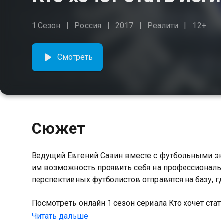
1 Сезон
Россия
2017
Реалити
12+
Смотреть
Сюжет
Ведущий Евгений Савин вместе с футбольными эк
им возможность проявить себя на профессиональ
перспективных футболистов отправятся на базу, г
Посмотреть онлайн 1 сезон сериала Кто хочет ст
хорошем HD качестве на Казахтелеком
Читать дальше