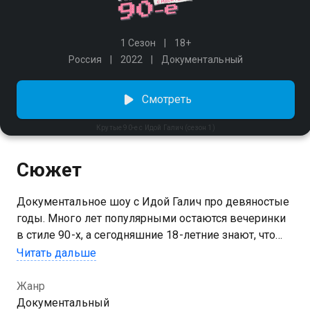
1 Сезон
18+
Россия
2022
Документальный
Смотреть
Крутые 90-е с Идой Галич (сезон 1)
Сюжет
Документальное шоу с Идой Галич про девяностые
годы. Много лет популярными остаются вечеринки
в стиле 90-х, а сегодняшние 18-летние знают, что
малиновый пиджак — это круто. Ведущая Ида Галич
Читать дальше
встретится с ключевыми персонами fashion-мира
тех времен, расскажет о криминальных девяностых,
Жанр
разберется, откуда в Советский союз пришел рэкет,
Документальный