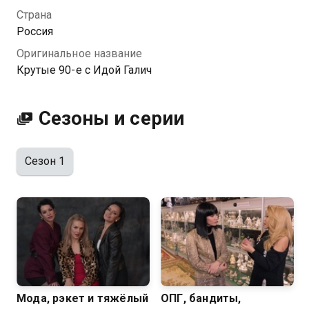
и попробует еще больше узнать про эпоху, в
Страна
которую родилась и выросла.
Россия
Оригинальное название
Посмотреть онлайн 1 сезон сериала Крутые 90-е с
Крутые 90-е с Идой Галич
Идой Галич вы можете совершенно бесплатно в
хорошем HD качестве на Казахтелеком
Сезоны и серии
Сезон 1
Мода, рэкет и тяжёлый
ОПГ, бандиты,