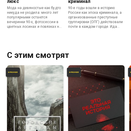
люкс
криминал
Мода на девяностые как будто
90-е годы вошли в историю
никуда не уходила: много лет
России как эпоха криминала, а
популярными остаются
организованные преступные
вечеринки 90-х, фотосессии в
группировки (ОПГ) действовали
цветных лосинах и повязках на
почти в каждом городе. Ида
голову. Сегодняшние 18-летние
Галич расскажет о ключевых
знают, что малиновый пиджак —
персонах криминальных
это круто. Ида Галич встретится
девяностых и разберется,
с ключевыми персонами
откуда в Советский союз
fashion-мира 90-х, чтобы
пришел рэкет.
С этим смотрят
разобраться, какой была мода в
те времена.