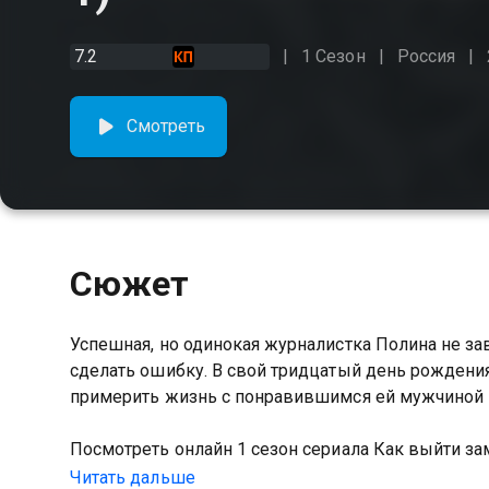
7.2
1 Сезон
Россия
Смотреть
Сюжет
Успешная, но одинокая журналистка Полина не з
сделать ошибку. В свой тридцатый день рождения
примерить жизнь с понравившимся ей мужчиной и 
Посмотреть онлайн 1 сезон сериала Как выйти з
хорошем HD качестве на Казахтелеком
Читать дальше