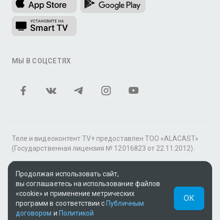
МЫ В СОЦСЕТЯХ
Теле и видеоконтент TV+ предоставлен ТОО «ALACAST»
(Государственная лицензия № 12016823 от 22.11.2012).
В рамках услуги «Видео по подписке» для «Пакета
Продолжая использовать сайт,
фильмов и сериалов tv+» контент предоставляется
вы соглашаетесь на использование файлов
онлайн-кинотеатром MEGOGO.
«cookie» и применение метрических
ОК
Поддержка: tvplus@telecom.kz
программ в соответствии с
Публичным
договором
и
Политикой
UUID: be5bf3c2-fd27-41b5-8583-a77334192c29