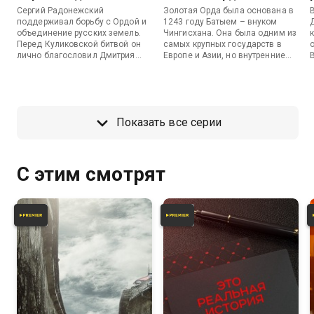
Сергий Радонежский
Золотая Орда была основана в
поддерживал борьбу с Ордой и
1243 году Батыем – внуком
объединение русских земель.
Чингисхана. Она была одним из
Перед Куликовской битвой он
самых крупных государств в
лично благословил Дмитрия
Европе и Азии, но внутренние
Донского, что способствовало
распри ослабили ее. Распад дал
укреплению боевого духа на
жизнь новым независимым
поле боя.
государствам: Большой Орде,
Сибирскому ханству,
Крымскому ханству,
Показать все серии
Казанскому ханству и т.д.
и
С этим смотрят