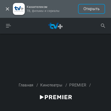
Казахтелеком
Открыть
ТВ, фильмы и сериалы
Главная
/
Кинотеатры
/
PREMIER
/