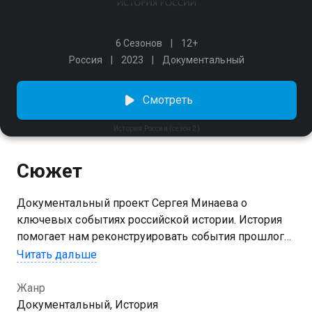
6 Сезонов
12+
Россия
2023
Документальный
Смотреть
История России (сезон 2)
Сюжет
Документальный проект Сергея Минаева о
ключевых событиях российской истории. История
помогает нам реконструировать события прошлого,
устанавливать причинно-следственные связи и
Читать дальше
узнавать, как возникали государства и как
строились институты социального и политического
Жанр
управления. Сергей Минаев, ученик историка-
Документальный, История