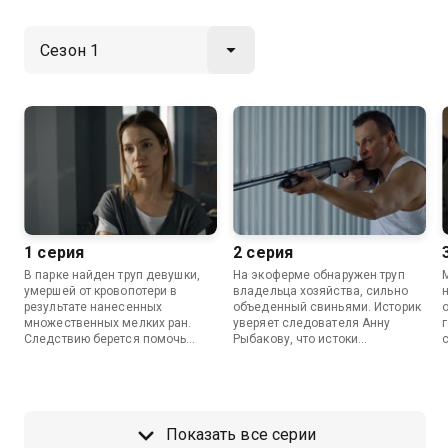
1 серия
2 серия
В парке найден труп девушки,
На экоферме обнаружен труп
умершей от кровопотери в
владельца хозяйства, сильно
результате нанесенных
объеденный свиньями. Историк
множественных мелких ран.
уверяет следователя Анну
Следствию берется помочь
Рыбакову, что истоки
преподаватель истории Андрей
преступления нужно искать в
Изворин. Он разработал
XIX веке.
уникальную теорию
криминальной цикличности,
согласно которой преступления
Показать все серии
из прошлого повторяются спустя