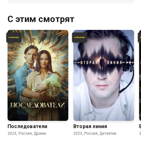
десятки, а иногда и сотни лет:
то же орудие, тот же способ, но
самое главное — тот же мотив.
С этим смотрят
6.8
6.0
Последователи
Вторая линия
2023, Россия, Драма
2023, Россия, Детектив