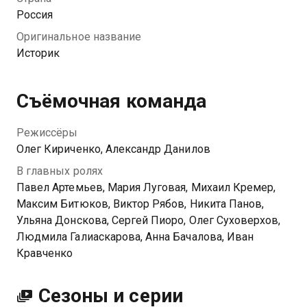
Рыбаковой расследовать реальные дела.
Россия
Оригинальное название
Посмотреть онлайн 1 сезон сериала Историк вы
Историк
можете совершенно бесплатно в хорошем HD
качестве на Казахтелеком
Съёмочная команда
Режиссёры
Олег Кириченко, Александр Данилов
В главных ролях
Павел Артемьев, Мария Луговая, Михаил Кремер,
Максим Битюков, Виктор Рябов, Никита Панов,
Ульяна Донскова, Сергей Пиоро, Олег Суховерхов,
Людмила Галиаскарова, Анна Бачалова, Иван
Кравченко
Сезоны и серии