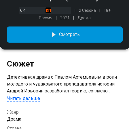
6.4
2 Сезона
18+
Россия
2021
Драма
Смотреть
Сюжет
Детективная драма с Павлом Артемьевым в роли
молодого и чудаковатого преподавателя истории.
Андрей Изворин разработал теорию, согласно
которой все нераскрытые преступления, а также
Читать дальше
преступления, где понес наказание невиновный,
имеют цикличность и могут повториться спустя
Жанр
десятки или даже сотни лет. Свои гипотезы он
Драма
пытается доказать на практике и помогает Анне
Страна