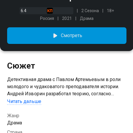
6.4
2 Сезона
18+
Россия
2021
Драма
Смотреть
Сюжет
Детективная драма с Павлом Артемьевым в роли
молодого и чудаковатого преподавателя истории.
Андрей Изворин разработал теорию, согласно
которой все нераскрытые преступления, а также
Читать дальше
преступления, где понес наказание невиновный,
имеют цикличность и могут повториться спустя
Жанр
десятки или даже сотни лет. Свои гипотезы он
Драма
пытается доказать на практике и помогает Анне
Страна