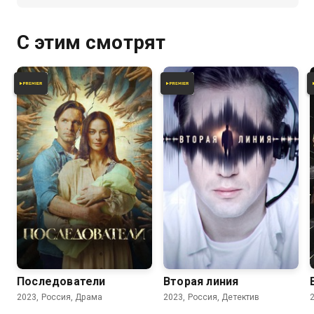
десятки, а иногда и сотни лет:
то же орудие, тот же способ, но
самое главное — тот же мотив.
С этим смотрят
6.8
6.0
Последователи
Вторая линия
2023, Россия, Драма
2023, Россия, Детектив