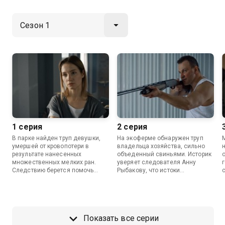
1 серия
2 серия
В парке найден труп девушки,
На экоферме обнаружен труп
умершей от кровопотери в
владельца хозяйства, сильно
результате нанесенных
объеденный свиньями. Историк
множественных мелких ран.
уверяет следователя Анну
Следствию берется помочь
Рыбакову, что истоки
преподаватель истории Андрей
преступления нужно искать в
Изворин. Он разработал
XIX веке.
уникальную теорию
криминальной цикличности,
согласно которой преступления
Показать все серии
из прошлого повторяются спустя