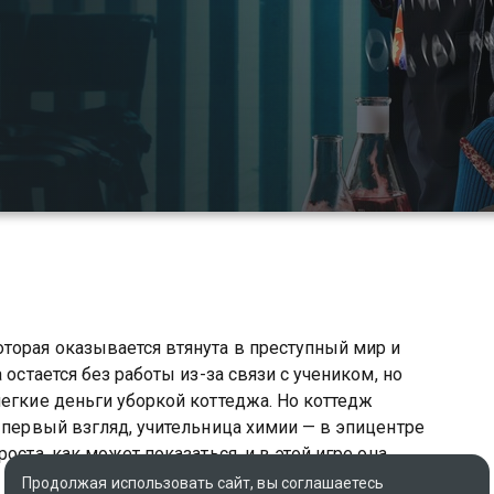
торая оказывается втянута в преступный мир и
 остается без работы из-за связи с учеником, но
легкие деньги уборкой коттеджа. Но коттедж
а первый взгляд, учительница химии — в эпицентре
оста, как может показаться, и в этой игре она
Продолжая использовать сайт, вы соглашаетесь