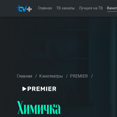
Главная
ТВ каналы
Лучшее на ТВ
Кино
Главная
/
Кинотеатры
/
PREMIER
/