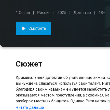
1 Сезон
Россия
2025
Детектив
18+
Смотреть
Сюжет
Криминальный детектив об учительнице химии, ко
вынуждена спасаться, используя свой талант. Рита
благодаря своим навыкам ей удается заработать 
оказывается местом преступления, а скромная, н
разборок местных бандитов. Однако Рита не так пр
становится самым опасным элементом.
Читать дальше