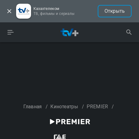
Казахтелеком
Открыть
ТВ, фильмы и сериалы
Главная
/
Кинотеатры
/
PREMIER
/