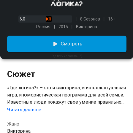
6.0
8 Сезонов
16+
Россия
2015
Викторина
Смотреть
Где логика? (сезон 7)
Сюжет
«Где логика?» – это и викторина, и интеллектуальная
игра, и юмористическая программа для всей семьи.
Известные люди покажут свое умение правильно
мыслить и находить логические связи между
Читать дальше
разнообразными предметами, явлениями и
персонажами.
Жанр
Викторина