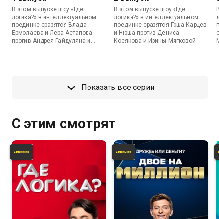
В этом выпуске шоу «Где
В этом выпуске шоу «Где
логика?» в интеллектуальном
логика?» в интеллектуальном
поединке сразятся Влада
поединке сразятся Гоша Карцев
Ермолаева и Лера Астапова
и Нюша против Дениса
против Андрея Гайдуляна и
Косякова и Ирины Мягковой.
Арарата Кещяна.
Показать все серии
С этим смотрят