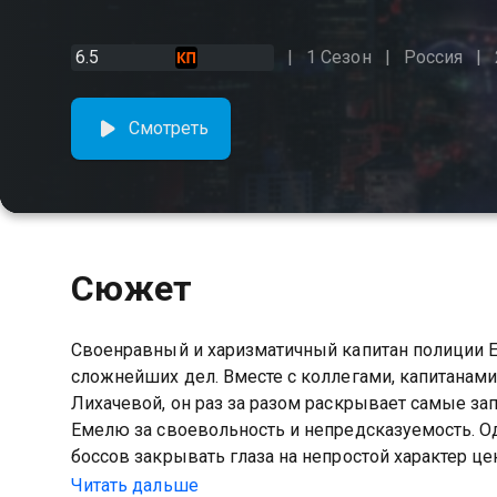
6.5
1 Сезон
Россия
Смотреть
Сюжет
Своенравный и харизматичный капитан полиции Е
сложнейших дел. Вместе с коллегами, капитана
Лихачевой, он раз за разом раскрывает самые з
Емелю за своевольность и непредсказуемость. О
боссов закрывать глаза на непростой характер це
Читать дальше