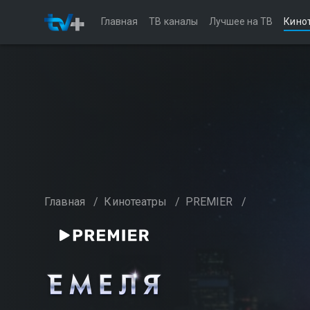
Главная
ТВ каналы
Лучшее на ТВ
Кино
Главная
/
Кинотеатры
/
PREMIER
/