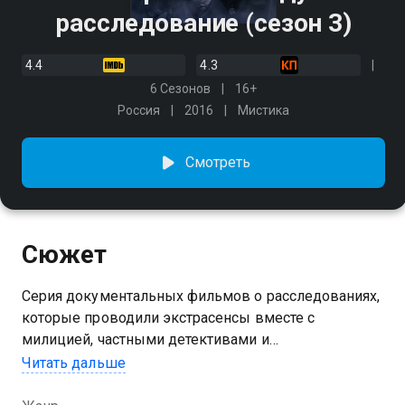
расследование (сезон 3)
4.4
4.3
6 Сезонов
16+
Россия
2016
Мистика
Смотреть
Сюжет
Серия документальных фильмов о расследованиях,
которые проводили экстрасенсы вместе с
милицией, частными детективами и
родственниками жертв. Участники шоу не пытаются
Читать дальше
доказать миру, что достойны называться лучшими,
они пытаются помочь реальным людям и раскрыть