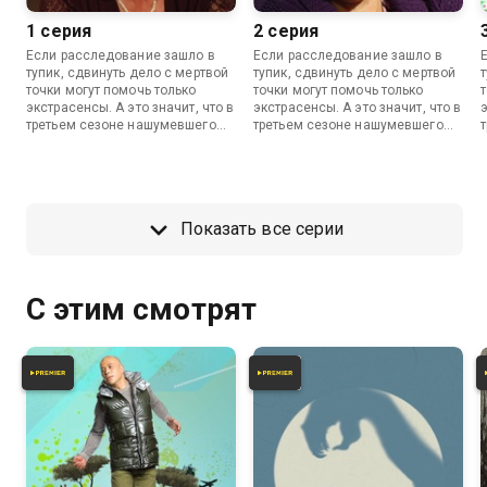
1 серия
2 серия
Если расследование зашло в
Если расследование зашло в
тупик, сдвинуть дело с мертвой
тупик, сдвинуть дело с мертвой
точки могут помочь только
точки могут помочь только
экстрасенсы. А это значит, что в
экстрасенсы. А это значит, что в
э
третьем сезоне нашумевшего
третьем сезоне нашумевшего
шоу мы снова будем
шоу мы снова будем
удивляться их
удивляться их
сверхспособностям и чутью.
сверхспособностям и чутью.
Показать все серии
С этим смотрят