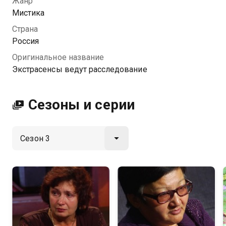
Жанр
реальные тайны.
Мистика
Страна
Посмотреть онлайн 3 сезон сериала Экстрасенсы
Россия
ведут расследование вы можете совершенно
Оригинальное название
бесплатно в хорошем HD качестве на Казахтелеком
Экстрасенсы ведут расследование
Сезоны и серии