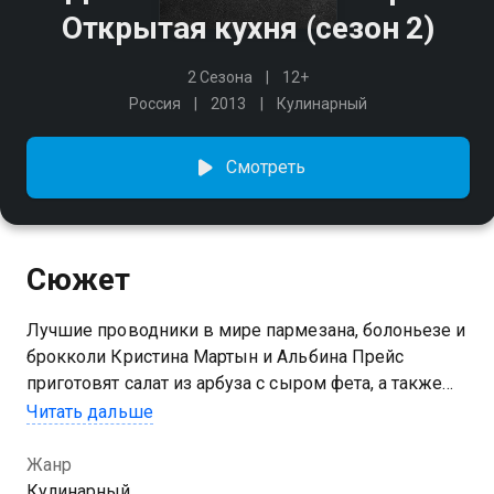
Открытая кухня (сезон 2)
2 Сезона
12+
Россия
2013
Кулинарный
Смотреть
Сюжет
Лучшие проводники в мире пармезана, болоньезе и
брокколи Кристина Мартын и Альбина Прейс
приготовят салат из арбуза с сыром фета, а также
ракушки, начиненные свежей семгой и ароматным
Читать дальше
соусом из спелых помидоров. Кулинарный учебный
год начинается.
Жанр
Кулинарный