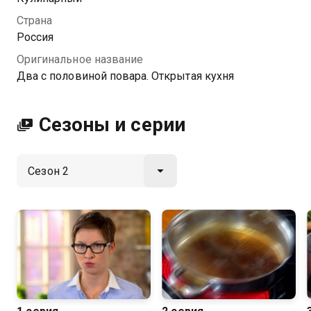
Посмотреть онлайн 2 сезон сериала Два с
Страна
половиной повара. Открытая кухня вы можете
Россия
совершенно бесплатно в хорошем HD качестве на
Оригинальное название
Казахтелеком
Два с половиной повара. Открытая кухня
Сезоны и серии