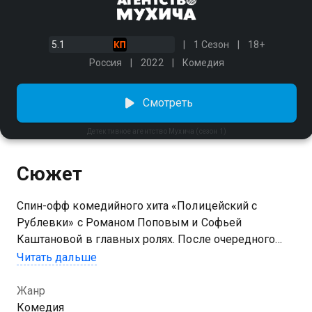
5.1
1 Сезон
18+
Россия
2022
Комедия
Смотреть
Детективное агентство Мухича (сезон 1)
Сюжет
Спин-офф комедийного хита «Полицейский с
Рублевки» с Романом Поповым и Софьей
Каштановой в главных ролях. После очередного
«успешного» дела по поимке вора Мухича и
Читать дальше
Кристину увольняют, и они открывают собственное
детективное агентство в Барвихе. Напарники
Жанр
берутся за самые разные дела: от слежки за
Комедия