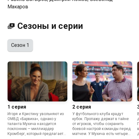
Макаров
Сезоны и серии
Сезон 1
1 серия
2 серия
Игоря и Кристину увольняют из
У футбольного клуба крадут
ОМВД «Барвиха», однако у
кубок. Пропажу держат в тайне
таланта Мухича находится
от игроков, чтобы сохранить
поклонник — миллиардер
боевой настрой команды перед
Кромберг, который предлагает
матчем. У Мухича есть четыре
Игорю открыть собственное
дня на поиски кубка, и для