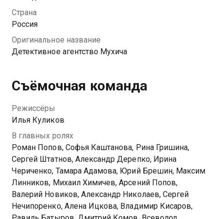
любовницей богатого предпринимателя до защиты
Страна
директора IT-компании, в сознание которого кто-то
Россия
пытается проникнуть во сне. Мухич и Кристина
Оригинальное название
сделают все, чтобы ни одно преступление в
Детективное агентство Мухича
Барвихе не осталось нераскрытым, а помогать в
расследованиях им будут старые знакомые опера
Алиса Рыбкина, Олег, Дима и Саша.
Съёмочная команда
Посмотреть онлайн 1 сезон сериала Детективное
Режиссёры
агентство Мухича вы можете совершенно
Илья Куликов
бесплатно в хорошем HD качестве на Казахтелеком
В главных ролях
Роман Попов, Софья Каштанова, Рина Гришина,
Сергей Штатнов, Александр Дерепко, Ирина
Чериченко, Тамара Адамова, Юрий Брешин, Максим
Линников, Михаил Химичев, Арсений Попов,
Валерий Новиков, Александр Николаев, Сергей
Нечипоренко, Алена Ицкова, Владимир Кисаров,
Равиль Батыров, Дмитрий Комов, Всеволод