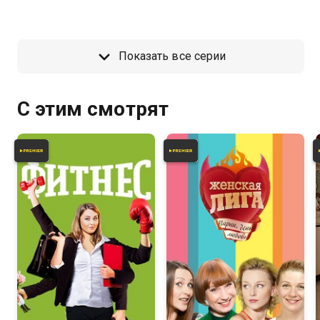
детективное агентство. Мухич и
этого нужно три дня смотреть
Кристина становятся
футбол с друганами.
напарниками и берутся за
расследование самых разных
Показать все серии
дел.
С этим смотрят
4.2
3.7