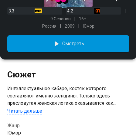
3.3
4.2
9 Сезонов
16+
Россия
2009
Юмор
Смотреть
Сюжет
Интеллектуальное кабаре, костяк которого
составляют именно женщины. Только здесь
пресловутая женская логика оказывается как
нельзя кстати. Участницы шоу сексуальны, умны и
Читать дальше
не боятся быть смешными. Девушки с
выдающимся чувством юмора и не менее
Жанр
выдающимися формами не позволят заскучать
Юмор