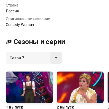
даже самому закоренелому снобу и накажут
Страна
смехом даже законченного шовиниста.
Россия
Оригинальное название
Посмотреть онлайн 7 сезон сериала Comedy Woman
Comedy Woman
вы можете совершенно бесплатно в хорошем HD
качестве на Казахтелеком
Сезоны и серии
1 выпуск
2 выпуск