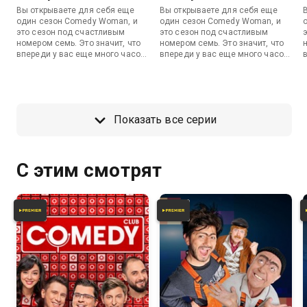
Вы открываете для себя еще
Вы открываете для себя еще
один сезон Comedy Woman, и
один сезон Comedy Woman, и
это сезон под счастливым
это сезон под счастливым
номером семь. Это значит, что
номером семь. Это значит, что
впереди у вас еще много часов
впереди у вас еще много часов
смеха, общения с
смеха, общения с
восхитительными женщинами и
восхитительными женщинами и
времяпрепровождения в
времяпрепровождения в
весьма приятной компании.
весьма приятной компании.
Показать все серии
С этим смотрят