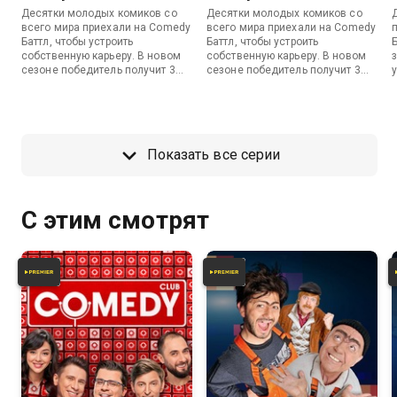
Десятки молодых комиков со
Десятки молодых комиков со
всего мира приехали на Comedy
всего мира приехали на Comedy
Баттл, чтобы устроить
Баттл, чтобы устроить
собственную карьеру. В новом
собственную карьеру. В новом
сезоне победитель получит 3
сезоне победитель получит 3
млн рублей и станет резидентом
млн рублей и станет резидентом
одного из проектов ТНТ: Comedy
одного из проектов ТНТ: Comedy
Club, «Импровизация», Comedy
Club, «Импровизация», Comedy
Woman, «Однажды в России»
Woman, «Однажды в России»
или Stand Up.
или Stand Up.
Показать все серии
С этим смотрят