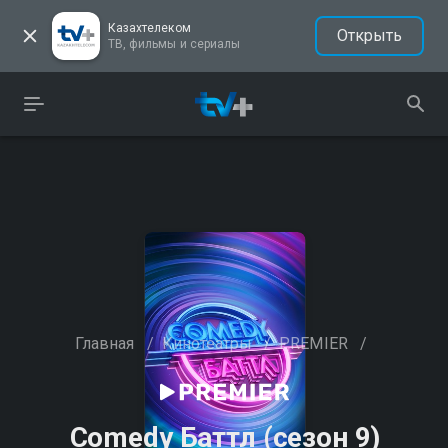
Казахтелеком
Открыть
ТВ, фильмы и сериалы
Главная
/
Кинотеатры
/
PREMIER
/
Comedy Баттл (сезон 9)