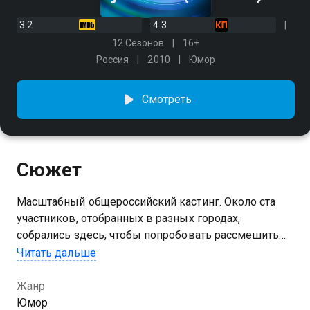
3.2
4.3
12 Сезонов
16+
Россия
2010
Юмор
Смотреть
Сюжет
Масштабный общероссийский кастинг. Около ста
участников, отобранных в разных городах,
собрались здесь, чтобы попробовать рассмешить
судей и получить реальный шанс стать известными.
Читать дальше
Посмотреть онлайн 9 сезон сериала Comedy Баттл
Жанр
вы можете совершенно бесплатно в хорошем HD
Юмор