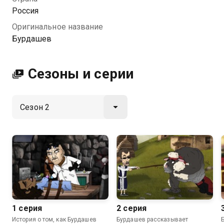
носит солнцезащитные очки 29 часов в сутки и
Россия
обкашливает вопросики международного
Оригинальное название
масштаба. Бурдашев — супергерой, которого никто
Бурдашев
не заслужил.
Посмотреть онлайн 2 сезон сериала Бурдашев вы
Сезоны и серии
можете совершенно бесплатно в хорошем HD
качестве на Казахтелеком
1 серия
2 серия
История о том, как Бурдашев
Бурдашев рассказывает