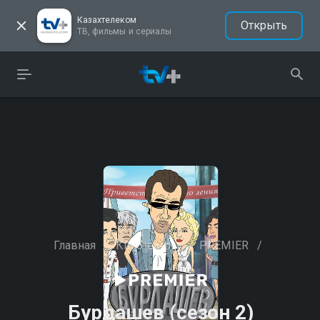
Казахтелеком
Открыть
ТВ, фильмы и сериалы
Главная
/
Кинотеатры
/
PREMIER
/
Бурдашев (сезон 2)