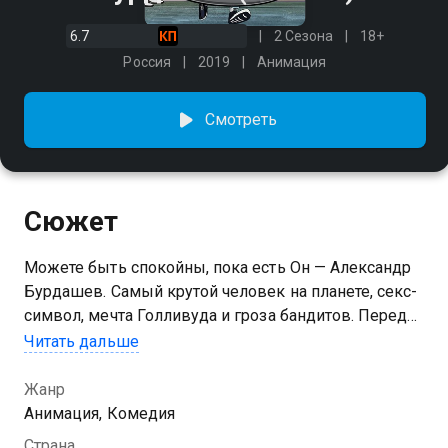
6.7
2 Сезона
18+
Россия
2019
Анимация
Смотреть
Сюжет
Можете быть спокойны, пока есть Он — Александр
Бурдашев. Самый крутой человек на планете, секс-
символ, мечта Голливуда и гроза бандитов. Перед
масштабом такой личности невозможно устоять,
Читать дальше
поэтому Александру выделили собственное шоу на
ТВ с крайне креативным названием — «Бурдашев».
Жанр
Там он пафосно рассказывает о прошлом, брутально
Анимация, Комедия
разъезжает на мотоцикле в обнимку с красотками,
Страна