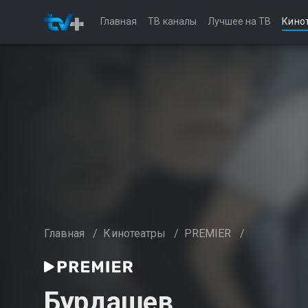
Главная
ТВ каналы
Лучшее на ТВ
Кино
Главная
/
Кинотеатры
/
PREMIER
/
Бурдашев