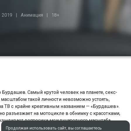
2019
Анимация
18+
 Бурдашев. Самый крутой человек на планете, секс-
д масштабом такой личности невозможно устоять,
а ТВ с крайне креативным названием — «Бурдашев».
но разъезжает на мотоцикле в обнимку с красотками,
обкашливает вопросики международного масштаба.
жил.
Продолжая использовать сайт, вы соглашаетесь