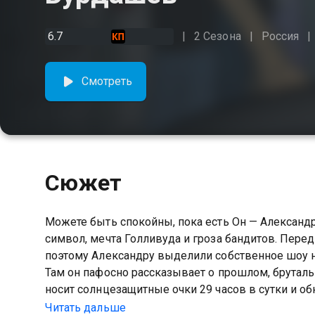
6.7
2 Сезона
Россия
Смотреть
Сюжет
Можете быть спокойны, пока есть Он — Александр
символ, мечта Голливуда и гроза бандитов. Пере
поэтому Александру выделили собственное шоу н
Там он пафосно рассказывает о прошлом, бруталь
носит солнцезащитные очки 29 часов в сутки и 
Бурдашев — супергерой, которого никто не заслу
Читать дальше