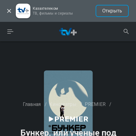
Казахтелеком
Открыть
ТВ, фильмы и сериалы
Главная
/
Кинотеатры
/
PREMIER
/
Бункер, или ученые под