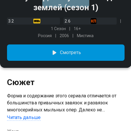
землей (сезон 1)
3.2
2.6
1 Сезон
16+
Россия
2006
Мистика
Смотреть
Сюжет
Форма и содержание этого сериала отличается от
большинства привычных завязок и развязок
многосерийных мыльных опер. Далеко не
тривиальная история ученых, работающих и
Читать дальше
живущих под землей, увлекает за собой в глубины
интриг, чувств и соперничества, не лишая при этом