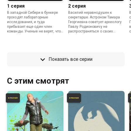
1 серия
2 серия
В западной Сибири в бункере
Василий неравнодушен к
проходят лабораторные
секретарше. Астроном Тамара
исследования, и туда
Георгиевна советует археологу
прибывает еще один член
Павлу Родионовичу не
команды. Ученые не верят, что
распространяться о своих
он их коллега, так как не
взглядах и не выказывать
понимают, для чего в бункер
недовольства при ветеринаре.
прислали ветеринара, ведь в
Руководитель проекта просит
лаборатории нет животных.
исполняющего обязанности
Василий тоже не понимает,
доктора взять Белкина вторым
Показать все серии
зачем оказался в лаборатории.
ассистентом вместо больного
математика.
С этим смотрят