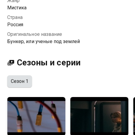
Жанр
героев здорово юмора.
Мистика
Страна
Посмотреть онлайн 1 сезон сериала Бункер, или
Россия
ученые под землей вы можете совершенно
Оригинальное название
бесплатно в хорошем HD качестве на Казахтелеком
Бункер, или ученые под землей
Сезоны и серии
Сезон 1