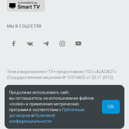
МЫ В СОЦСЕТЯХ
Теле и видеоконтент TV+ предоставлен ТОО «ALACAST»
(Государственная лицензия № 12016823 от 22.11.2012).
В рамках услуги «Видео по подписке» для «Пакета
фильмов и сериалов tv+» контент предоставляется
Продолжая использовать сайт,
онлайн-кинотеатром MEGOGO.
вы соглашаетесь на использование файлов
«cookie» и применение метрических
ОК
Поддержка: tvplus@telecom.kz
программ в соответствии с
Публичным
договором
и
Политикой
UUID: 4dd0e161-1e0c-4ebd-bac4-6237168849fe
конфиденциальности
v3.9.15
|
SSR