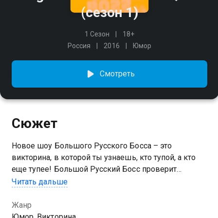
(сезон 1)
1 Сезон
18+
Россия
2016
Юмор
Смотреть
Сюжет
Новое шоу Большого Русского Босса – это
викторина, в которой ты узнаешь, кто тупой, а кто
еще тупее! Большой Русский Босс проверит
интеллект у темной стороны русского рэпа, у
Читать дальше
надежды российской попсы, у мэтров
отечественного юмора и не только. Будет много
Жанр
черного юмора, образовательной информации и
Юмор, Викторина