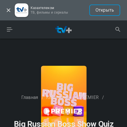
Казахтелеком
Открыть
ТВ, фильмы и сериалы
Главная
/
Кинотеатры
/
PREMIER
/
Big Russian Boss Show Quiz