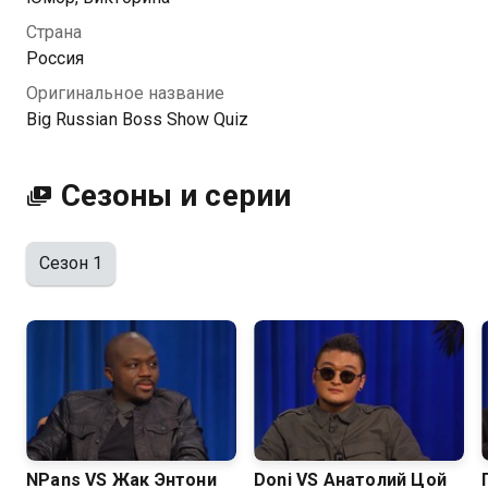
очень тонких шуток.
Страна
Россия
Посмотреть онлайн 1 сезон сериала Big Russian
Оригинальное название
Boss Show Quiz вы можете совершенно бесплатно в
Big Russian Boss Show Quiz
хорошем HD качестве на Казахтелеком
Сезоны и серии
Сезон 1
NPans VS Жак Энтони
Doni VS Анатолий Цой