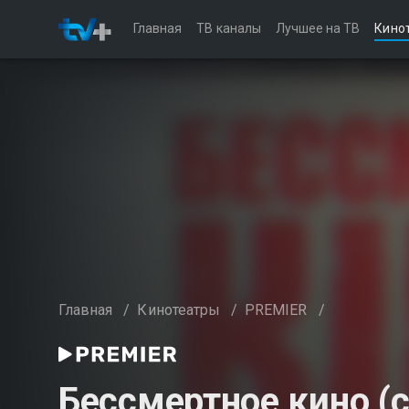
Главная
ТВ каналы
Лучшее на ТВ
Кино
Главная
/
Кинотеатры
/
PREMIER
/
Бессмертное кино (с