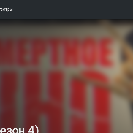
театры
езон 4)