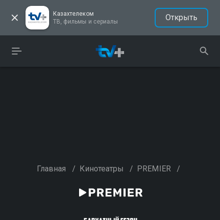
Казахтелеком
Открыть
ТВ, фильмы и сериалы
Главная
/
Кинотеатры
/
PREMIER
/