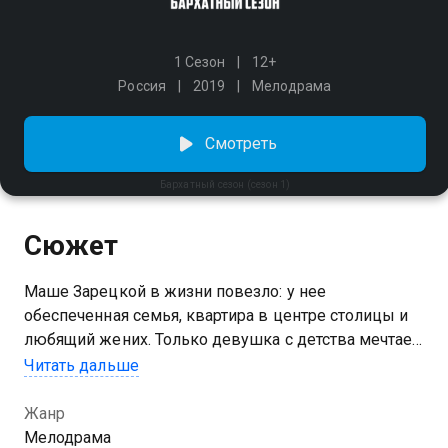
1 Сезон
12+
Россия
2019
Мелодрама
Смотреть
Бархатный сезон (сезон 1)
Сюжет
Маше Зарецкой в жизни повезло: у нее
обеспеченная семья, квартира в центре столицы и
любящий жених. Только девушка с детства мечтает
поехать на Камчатку, чтобы изучать тайны природы.
Читать дальше
Родные считают это глупостью, поэтому Маше
приходится забыть о своих желаниях, выйти замуж
Жанр
и устроиться на нелюбимую, но престижную работу.
Мелодрама