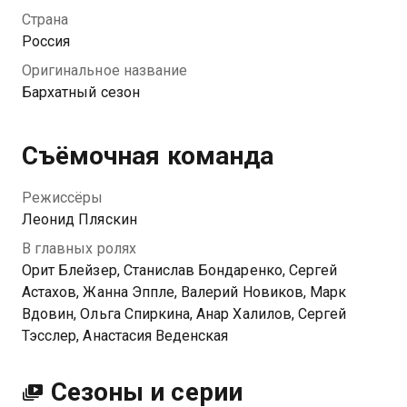
Спустя год Костя, муж Маши, невольно подставляет
Страна
ее отца-чиновника, после чего жизнь девушки
Россия
катится в пропасть. Ее отец попадает в больницу, а
Оригинальное название
имущество семьи отбирают. Единственный, кто
Бархатный сезон
поддерживает Машу и ее мать, — старинный друг
семьи Эдуард. Только героиня еще не знает, что он и
есть виновник всех ее несчастий.
Съёмочная команда
Посмотреть онлайн 1 сезон сериала Бархатный
Режиссёры
сезон вы можете совершенно бесплатно в
Леонид Пляскин
хорошем HD качестве на Казахтелеком
В главных ролях
Орит Блейзер, Станислав Бондаренко, Сергей
Астахов, Жанна Эппле, Валерий Новиков, Марк
Вдовин, Ольга Спиркина, Анар Халилов, Сергей
Тэсслер, Анастасия Веденская
Сезоны и серии