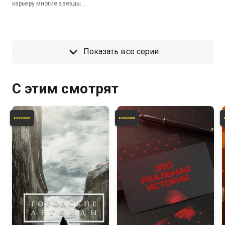
самые известные программы
карьеру многие звезды
90-х? На эти и другие вопросы
российской эстрады. Размах
ответят те, кто делал
ночной жизни тогда и сегодня
телевидение 90-х.
трудно сопоставить, а герои
фильма уверены, что повторить
уже невозможно.
Показать все серии
С этим смотрят