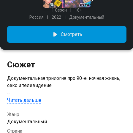
1 Сезон
18+
Россия
2022
Документальный
Смотреть
Сюжет
Документальная трилогия про 90-е: ночная жизнь,
секс и телевидение.
Посмотреть онлайн 1 сезон сериала 90-е вы можете
Читать дальше
совершенно бесплатно в хорошем HD качестве на
Казахтелеком
Жанр
Документальный
Страна