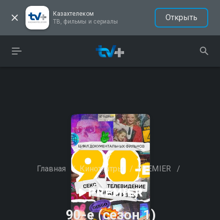
Казахтелеком
Открыть
ТВ, фильмы и сериалы
Главная
/
Кинотеатры
/
PREMIER
/
90-е (сезон 1)