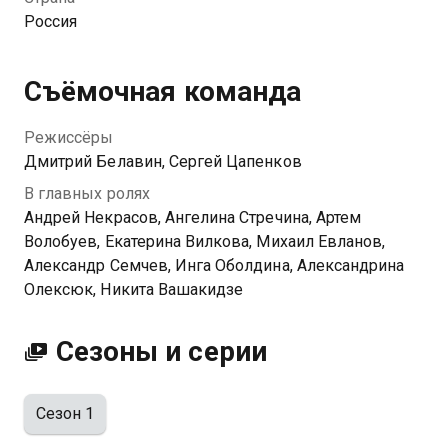
Землю от «людей-вредителей». Но для этого нужно
Россия
починить корабль в тихом месте. Правда,
уединиться ему не дают дочь Семёнова Алёна, его
бывшая жена Катя, декан, комендант-уфолог и
Съёмочная команда
сильная страсть к коллеге Анне Михайловне.
Режиссёры
Посмотреть онлайн 1 сезон сериала Осторожно,
Дмитрий Белавин, Сергей Цапенков
люди! вы можете совершенно бесплатно в
В главных ролях
хорошем HD качестве на Казахтелеком
Андрей Некрасов, Ангелина Стречина, Артем
Волобуев, Екатерина Вилкова, Михаил Евланов,
Александр Семчев, Инга Оболдина, Александрина
Олексюк, Никита Вашакидзе
Сезоны и серии
Сезон 1