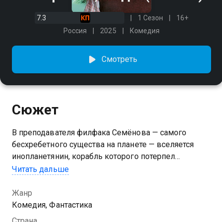
7.3
1 Сезон
16+
Россия
2025
Комедия
Смотреть
Сюжет
В преподавателя филфака Семёнова — самого
бесхребетного существа на планете — вселяется
инопланетянин, корабль которого потерпел
крушение. К своему ужасу, пришелец узнаёт, что
Читать дальше
человечество сжигает нефть, которая создана
учёными их более развитой цивилизации как
Жанр
лекарство от всех болезней. Он хочет предупредить
Комедия, Фантастика
«соплеменников», чтобы вместе они очистили
Страна