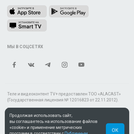
МЫ В СОЦСЕТЯХ
Теле и видеоконтент TV+ предоставлен ТОО «ALACAST»
(Государственная лицензия № 12016823 от 22.11.2012).
В рамках услуги «Видео по подписке» для «Пакета
Продолжая использовать сайт,
фильмов и сериалов tv+» контент предоставляется
вы соглашаетесь на использование файлов
онлайн-кинотеатром MEGOGO.
«cookie» и применение метрических
ОК
Поддержка: tvplus@telecom.kz
программ в соответствии с
Публичным