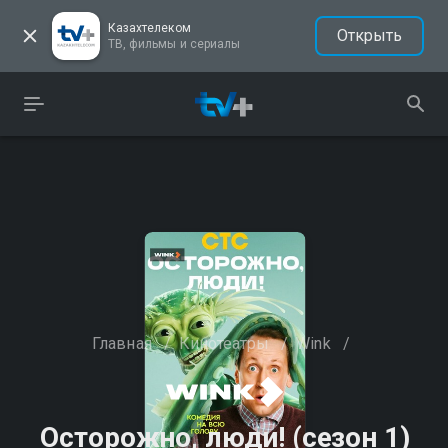
Казахтелеком
Открыть
ТВ, фильмы и сериалы
Главная
/
Кинотеатры
/
Wink
/
Осторожно, люди! (сезон 1)