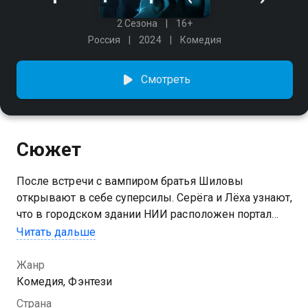
2 Сезона
16+
Россия
2024
Комедия
Смотреть
Сюжет
После встречи с вампиром братья Шиловы
открывают в себе суперсилы. Серёга и Лёха узнают,
что в городском здании НИИ расположен портал
между мирами людей и нечисти, которая
Читать дальше
периодически заглядывает в гости. За оборотнями,
ведьмами, русалками и другими «туристами» из
Жанр
тёмного мира присматривают сотрудники секретной
Комедия, Фэнтези
организации «Граница миров».
Страна