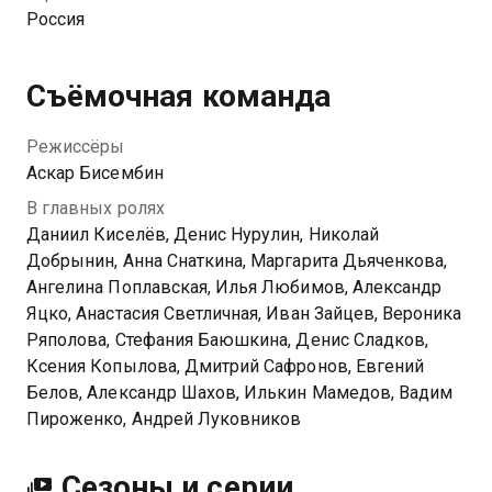
Россия
Посмотреть онлайн 2 сезон сериала Граница миров
вы можете совершенно бесплатно в хорошем HD
качестве на Казахтелеком
Съёмочная команда
Режиссёры
Аскар Бисембин
В главных ролях
Даниил Киселёв, Денис Нурулин, Николай
Добрынин, Анна Снаткина, Маргарита Дьяченкова,
Ангелина Поплавская, Илья Любимов, Александр
Яцко, Анастасия Светличная, Иван Зайцев, Вероника
Ряполова, Стефания Баюшкина, Денис Сладков,
Ксения Копылова, Дмитрий Сафронов, Евгений
Белов, Александр Шахов, Илькин Мамедов, Вадим
Пироженко, Андрей Луковников
Сезоны и серии