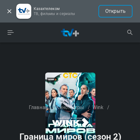
Казахтелеком
Открыть
ТВ, фильмы и сериалы
Главная
/
Кинотеатры
/
Wink
/
Граница миров (сезон 2)