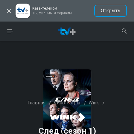
Казахтелеком
Открыть
ТВ, фильмы и сериалы
Главная
/
Кинотеатры
/
Wink
/
След (сезон 1)