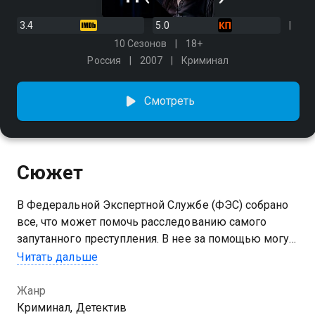
3.4
5.0
10 Сезонов
18+
Россия
2007
Криминал
Смотреть
Сюжет
В Федеральной Экспертной Службе (ФЭС) собрано
все, что может помочь расследованию самого
запутанного преступления. В нее за помощью могут
обратиться не только высокие чины прокуратуры,
Читать дальше
но и простой оперативник, экспериментальная
лаборатория оборудована по последнему слову
Жанр
техники, и каждый из ее работников - уникальный
Криминал, Детектив