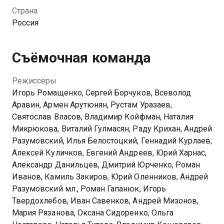
специалист в своей области. Их задача помогать и
Страна
направлять следствие, изучая улики, находить ту
Россия
самую важную, благодаря которой удастся
определить настоящего виновника. Каждый день
они работают, чтобы ни одно преступление не
Съёмочная команда
осталось безнаказанным. В 39-минутных
минифильмах сотрудники ФЭС расследуют
Режиссёры
сложные дела, выводя виновных на чистую воду.
Игорь Ромащенко, Сергей Борчуков, Всеволод
Аравин, Армен Арутюнян, Рустам Уразаев,
Посмотреть онлайн 1 сезон сериала След вы
Святослав Власов, Владимир Койфман, Наталия
можете совершенно бесплатно в хорошем HD
Микрюкова, Виталий Гулмасян, Раду Крихан, Андрей
качестве на Казахтелеком
Разумовский, Илья Белостоцкий, Геннадий Курлаев,
Алексей Куличков, Евгений Андреев, Юрий Харнас,
Александр Данильцев, Дмитрий Юрченко, Роман
Иванов, Камиль Закиров, Юрий Оленников, Андрей
Разумовский мл., Роман Гапанюк, Игорь
Твердохлебов, Иван Савенков, Андрей Мизонов,
Мария Рязанова, Оксана Сидоренко, Ольга