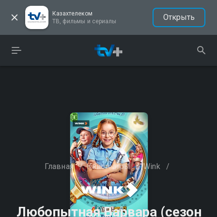
Казахтелеком
Открыть
ТВ, фильмы и сериалы
Главная
/
Кинотеатры
/
Wink
/
Любопытная Варвара (сезон