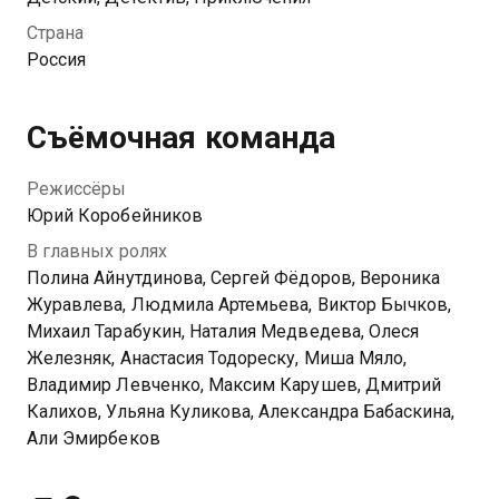
сталкивается с массой таинственных преступлений
Страна
и берется за расследования вместе со своим новым
Россия
другом — простодушным сельским мальчиком
Васей. В самом начале Варваре придется
разбираться с загадочным пугалом, оживающим по
Съёмочная команда
ночам и пугающим местных детей.
Режиссёры
Посмотреть онлайн 2 сезон сериала Любопытная
Юрий Коробейников
Варвара вы можете совершенно бесплатно в
В главных ролях
хорошем HD качестве на Казахтелеком
Полина Айнутдинова, Сергей Фёдоров, Вероника
Журавлева, Людмила Артемьева, Виктор Бычков,
Михаил Тарабукин, Наталия Медведева, Олеся
Железняк, Анастасия Тодореску, Миша Мяло,
Владимир Левченко, Максим Карушев, Дмитрий
Калихов, Ульяна Куликова, Александра Бабаскина,
Али Эмирбеков