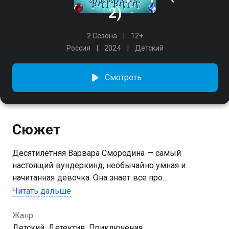
2)
2 Сезона
12+
Россия
2024
Детский
Смотреть
Сюжет
Десятилетняя Варвара Смородина — самый
настоящий вундеркинд, необычайно умная и
начитанная девочка. Она знает все про
криминалистику и мечтает стать выдающейся
Читать дальше
сыщицей, как ее дедушка. «Любопытненько!» —
коронное слово Варвары. Приехав на лето к
Жанр
бабушке и дедушке в поселок Верховой, Варя
Детский, Детектив, Приключения