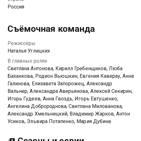
Именно в этот трудный момент любимый изменяет
Россия
ей с другой. Счастье оказалось иллюзией,
рухнувшей в один миг
Съёмочная команда
Посмотреть онлайн 1 сезон сериала Психология
любви вы можете совершенно бесплатно в
Режиссёры
хорошем HD качестве на Казахтелеком
Наталья Углицких
В главных ролях
Светлана Антонова, Кирилл Гребенщиков, Люба
Баханкова, Родион Вьюшкин, Евгения Каверау, Анна
Галинова, Елизавета Запорожец, Александр
Вальнер, Александра Аверьянова, Алексей Секирин,
Игорь Гудеев, Анна Гвоздь, Игорь Евтушенко,
Ангелина Добророднова, Светлана Милованова,
Александр Хмельницкий, Владимир Жарков, Антон
Усиков, Эльвира Потапенко, Мария Дубина
Сезоны и серии