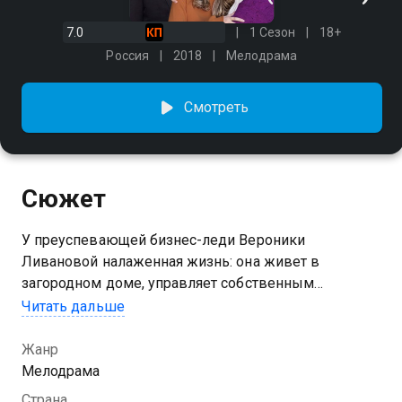
7.0
1 Сезон
18+
Россия
2018
Мелодрама
Смотреть
Сюжет
У преуспевающей бизнес-леди Вероники
Ливановой налаженная жизнь: она живет в
загородном доме, управляет собственным
рестораном и, после развода с мужем, нашла новую
Читать дальше
любовь – красивого и заботливого мужчину. Но,
пока Ника занималась бизнесом и устраивала
Жанр
личную жизнь, упустила из виду проблемы своей
Мелодрама
дочери-подростка Кати и потеряла ее доверие.
Страна