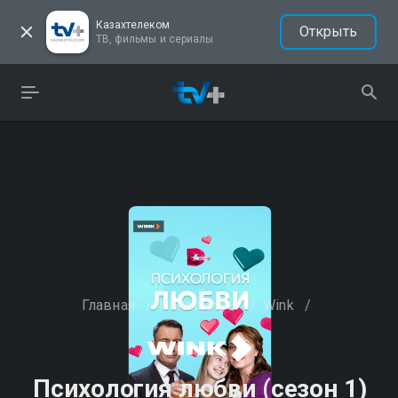
Казахтелеком
Открыть
ТВ, фильмы и сериалы
Главная
/
Кинотеатры
/
Wink
/
Психология любви (сезон 1)