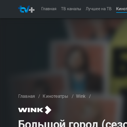
Главная
ТВ каналы
Лучшее на ТВ
Кино
Главная
/
Кинотеатры
/
Wink
/
Большой город (сезо