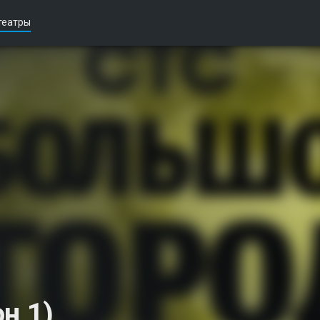
театры
н 1)