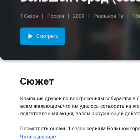
1 Сезон
Россия
2009
Реальное Тв
18
Смотреть
Сюжет
Компания друзей по воскресеньям собирается в с
всем желающим, что им удалось сотворить на эт
подготовленная акция, взлом окружающей действ
Посмотреть онлайн 1 сезон сериала Большой го
качестве на Казахтелеком
Читать дальше