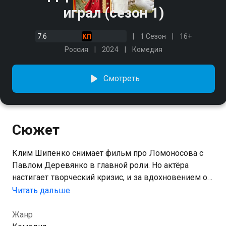
играл (сезон 1)
7.6
1 Сезон
16+
Россия
2024
Комедия
Смотреть
Сюжет
Клим Шипенко снимает фильм про Ломоносова с
Павлом Деревянко в главной роли. Но актёра
настигает творческий кризис, и за вдохновением он
отправляется на родину учёного, которого видит в
Читать дальше
своих фантазиях. Павел селится в доме Беловых,
глава которых Егор зарабатывает физическим
Жанр
трудом. Появление Деревянко меняет привычный