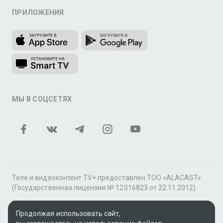
ПРИЛОЖЕНИЯ
МЫ В СОЦСЕТЯХ
Теле и видеоконтент TV+ предоставлен ТОО «ALACAST»
(Государственная лицензия № 12016823 от 22.11.2012).
В рамках услуги «Видео по подписке» для «Пакета
фильмов и сериалов tv+» контент предоставляется
Продолжая использовать сайт,