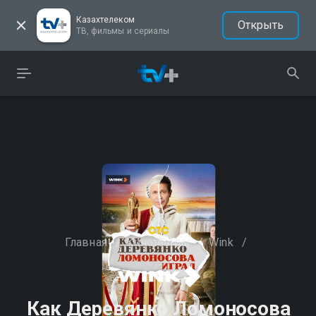
Казахтелеком
Открыть
ТВ, фильмы и сериалы
Главная
/
Кинотеатры
/
Wink
/
Как Деревянко Ломоносова