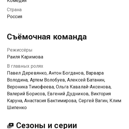
Комедия
уклад местных: Егор боится потерять жену Машу, их
Страна
дочь Полина влюбляется в знаменитость, а депутат
Россия
Холмогор строит предвыборную компанию с
помощью звезды.
Съёмочная команда
Посмотреть онлайн 1 сезон сериала Как Деревянко
Ломоносова играл вы можете совершенно
Режиссёры
бесплатно в хорошем HD качестве на Казахтелеком
Раиля Каримова
В главных ролях
Павел Деревянко, Антон Богданов, Варвара
Володина, Артем Волобуев, Алексей Батанин,
Вероника Тимофеева, Ольга Кавалай-Аксенова,
Валерий Борисов, Евгений Дудников, Виктория
Каруна, Анастасия Бактимирова, Сергей Вагин, Клим
Шипенко
Сезоны и серии