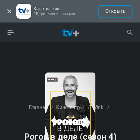
Казахтелеком
Открыть
ТВ, фильмы и сериалы
Главная
/
Кинотеатры
/
Wink
/
Рогов в деле (сезон 4)