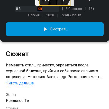
8.3
5 Сезонов
18+
Россия
2020
Реальное Тв
Смотреть
Сюжет
Изменить стиль, прическу, оправиться после
серьезной болезни, прийти в себя после сильного
потрясения — стилист Александр Рогов принимает
героев своего шоу такими, какие они есть, и делает
Читать дальше
их еще лучше.
Жанр
Посмотреть онлайн 4 сезон сериала Рогов в деле
Реальное Тв
вы можете совершенно бесплатно в хорошем HD
Страна