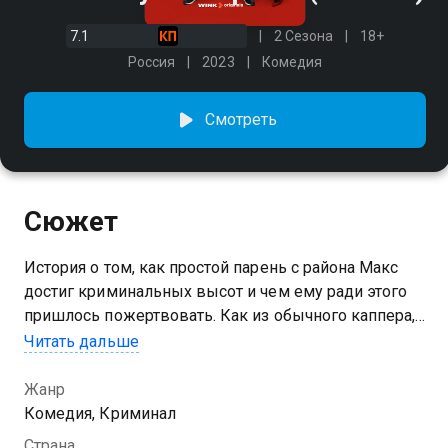
7.1
2 Сезона
18+
Россия
2023
Комедия
Смотреть
Сюжет
История о том, как простой парень с района Макс
достиг криминальных высот и чем ему ради этого
пришлось пожертвовать. Как из обычного каппера,
«работающего на дядю», Макс превратился в
Читать дальше
беспринципного подонка, который в будущем
станет контролировать наркотрафик, клубы и
Жанр
подпольный букмекерский бизнес в Пензе? Что
Комедия, Криминал
случилось с любовью Макса к Снегурке? И что же,
Страна