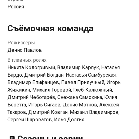
в конце концов, стало с нерушимой дружбой Макса
Россия
и Гуся?
Посмотреть онлайн 1 сезон сериала Макс и Гусь.
Съёмочная команда
Кореша вы можете совершенно бесплатно в
хорошем HD качестве на Казахтелеком
Режиссёры
Денис Павлов
В главных ролях
Никита Кологривый, Владимир Карпук, Наталья
Бардо, Дмитрий Богдан, Настасья Самбурская,
Владимир Епифанцев, Павел Прилучный, Игорь
Жижикин, Михаил Горевой, Глеб Калюжный,
Дмитрий Чеботарёв, Снежана Самохина, Юлия
Беретта, Игорь Сигаев, Денис Мотков, Алексей
Тахаров, Дмитрий Ковган, Михаил Владимиров,
Сергей Шароватов, Илья Долгих
Сезоны и серии