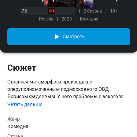
7.6
2 Сезона
18+
Россия
2023
Комедия
Смотреть
Сюжет
Странная метаморфоза произошла с
оперуполномоченным подмосковного ОВД
Борисом Фадеевым. У него проблемы с алкоголем,
депрессия и сложная ситуация в семье. Тихий борец
Читать дальше
с полицейскими бумагами, главной задачей
которого было спихнуть с себя ответственность на
Жанр
других и ничего не делать, преображается до
Комедия
неузнаваемости. Теперь Борис энергично берётся за
Страна