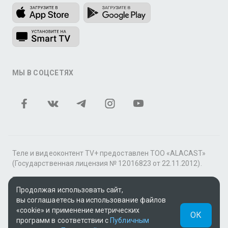
МЫ В СОЦСЕТЯХ
Теле и видеоконтент TV+ предоставлен ТОО «ALACAST»
(Государственная лицензия № 12016823 от 22.11.2012).
В рамках услуги «Видео по подписке» для «Пакета
фильмов и сериалов tv+» контент предоставляется
Продолжая использовать сайт,
онлайн-кинотеатром MEGOGO.
вы соглашаетесь на использование файлов
«cookie» и применение метрических
ОК
Поддержка: tvplus@telecom.kz
программ в соответствии с
Публичным