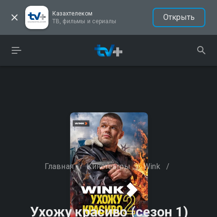
Казахтелеком
Открыть
ТВ, фильмы и сериалы
Главная
/
Кинотеатры
/
Wink
/
Ухожу красиво (сезон 1)