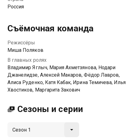
самые опасные дела, постоянно подвергая свою
Россия
жизнь опасности. Перерезать наугад провода на
бомбе, ворваться в банк к вооружённым
грабителям без бронежилета, задержать вора в
Съёмочная команда
законе во время сходки? Легко! Что заставляет
нерадивого опера превратиться в супергероя и идти
Режиссёры
на подвиги? Какую тайну герой скрывает от самых
Миша Поляков
близких?
В главных ролях
Владимир Яглыч, Мария Ахметзянова, Нодари
Посмотреть онлайн 1 сезон сериала Ухожу красиво
Джанелидзе, Алексей Макаров, Фёдор Лавров,
вы можете совершенно бесплатно в хорошем HD
Алиса Руденко, Катя Кабак, Ирина Темичева, Илья
качестве на Казахтелеком
Хвостиков, Маргарита Закович
Сезоны и серии