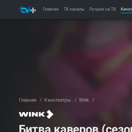
Главная
ТВ каналы
Лучшее на ТВ
Кино
Главная
/
Кинотеатры
/
Wink
/
Битва каверов (сезо