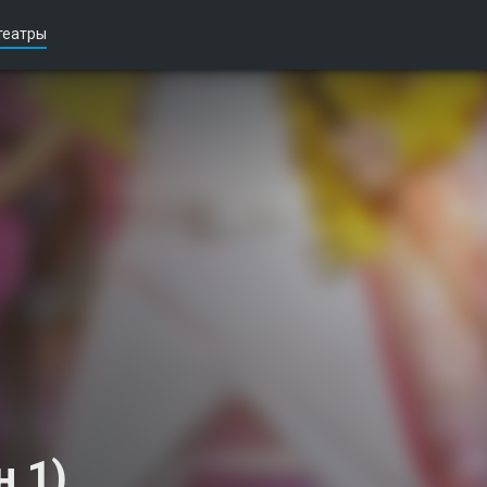
театры
н 1)