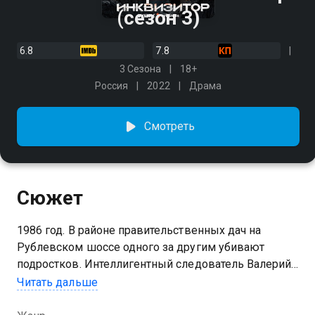
(сезон 3)
6.8
7.8
3 Сезона
18+
Россия
2022
Драма
Смотреть
Сюжет
1986 год. В районе правительственных дач на
Рублевском шоссе одного за другим убивают
подростков. Интеллигентный следователь Валерий
Козырев, его дерзкий напарник из Ростова Евгений
Читать дальше
Боков и совсем молодая следователь Наталья
Добровольская начинают расследование, даже не