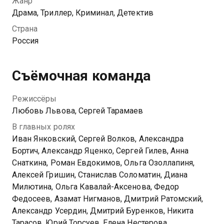
Жанр
подозревая, как сильно оно изменит судьбу
Драма, Триллер, Криминал, Детектив
каждого из них. Единственный свидетель,
Страна
способный опознать маньяка, — школьник Игорь,
Россия
родители которого совсем не в восторге от
контактов сына с милицией.
Съёмочная команда
Посмотреть онлайн 3 сезон сериала После Фишера.
Инквизитор вы можете совершенно бесплатно в
Режиссёры
хорошем HD качестве на Казахтелеком
Любовь Львова, Сергей Тарамаев
В главных ролях
Иван Янковский, Сергей Волков, Александра
Бортич, Александр Яценко, Сергей Гилев, Анна
Снаткина, Роман Евдокимов, Ольга Озоллапиня,
Алексей Гришин, Станислав Соломатин, Диана
Милютина, Ольга Кавалай-Аксенова, Федор
Федосеев, Азамат Нигманов, Дмитрий Ратомский,
Александр Усердин, Дмитрий Буренков, Никита
Тарасов, Юрий Торсуев, Елена Нестерова