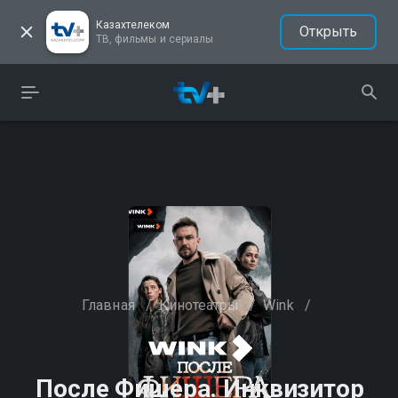
Казахтелеком
Открыть
ТВ, фильмы и сериалы
Главная
/
Кинотеатры
/
Wink
/
После Фишера. Инквизитор