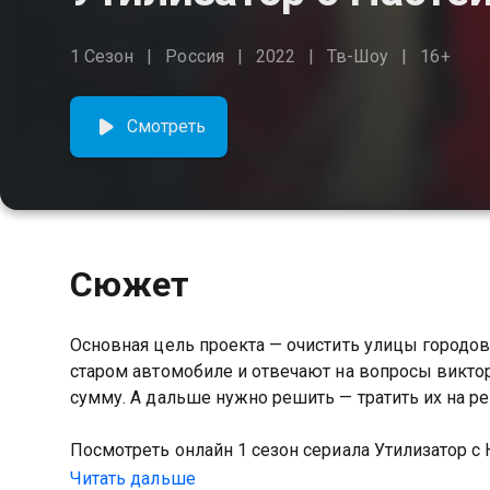
1 Сезон
Россия
2022
Тв-Шоу
16+
Смотреть
Сюжет
Основная цель проекта — очистить улицы городов
старом автомобиле и отвечают на вопросы викто
сумму. А дальше нужно решить — тратить их на ре
Посмотреть онлайн 1 сезон сериала Утилизатор с
хорошем HD качестве на Казахтелеком
Читать дальше