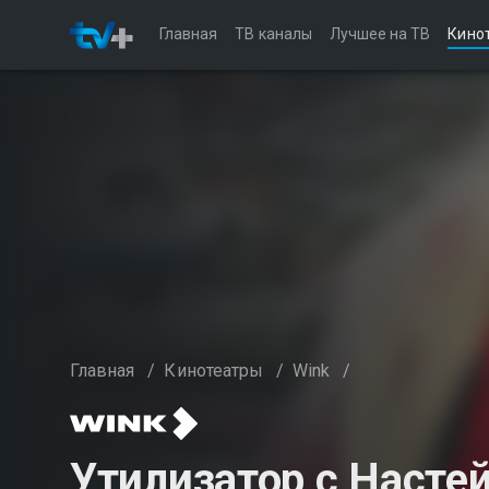
Главная
ТВ каналы
Лучшее на ТВ
Кино
Главная
/
Кинотеатры
/
Wink
/
Утилизатор с Настей