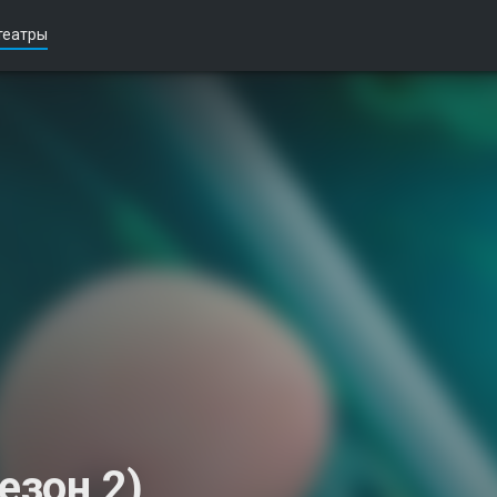
театры
езон 2)