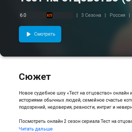
6.0
3 Сезона
Россия
Смотреть
Сюжет
Новое судебное шоу «Тест на отцовство» онлайн
историями обычных людей, семейное счастье кот
подозрений, недоверия, ревности, интриг и неверн
Посмотреть онлайн 2 сезон сериала Тест на отц
качестве на Казахтелеком
Читать дальше