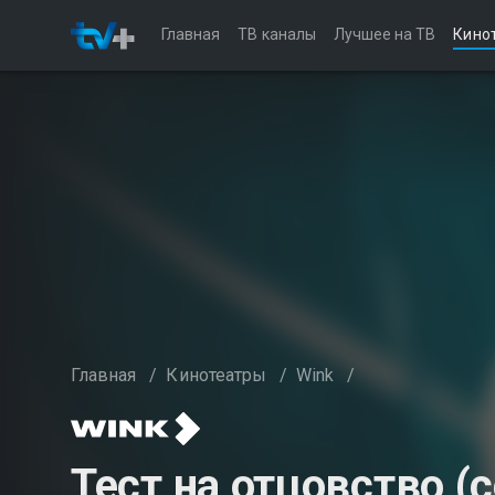
Главная
ТВ каналы
Лучшее на ТВ
Кино
Главная
/
Кинотеатры
/
Wink
/
Тест на отцовство (с