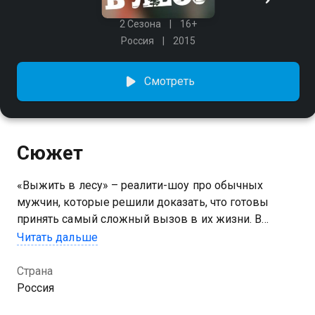
2 Сезона
16+
Россия
2015
Смотреть
Сюжет
«Выжить в лесу» – реалити-шоу про обычных
мужчин, которые решили доказать, что готовы
принять самый сложный вызов в их жизни. В
каждом выпуске три участника, обычные офисные
Читать дальше
сотрудники, добровольно отказываются от
телефонов, интернета, комфортного спального
Страна
места, тепла, еды и воды и отправляются в
Россия
экстремальное путешествие по бескрайним