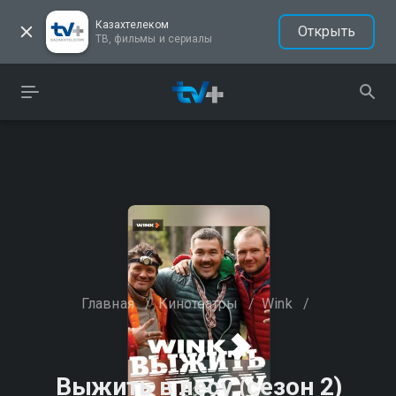
Казахтелеком
Открыть
ТВ, фильмы и сериалы
Главная
/
Кинотеатры
/
Wink
/
Выжить в лесу (сезон 2)