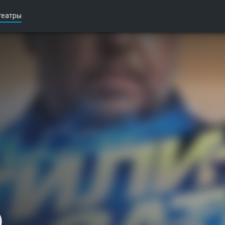
театры
)