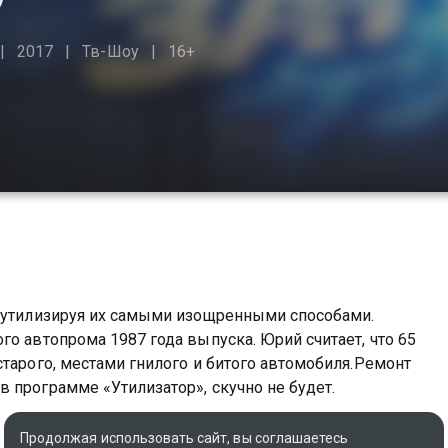
2017
Тв-Шоу
16+
, утилизируя их самыми изощренными способами.
о автопрома 1987 года выпуска. Юрий считает, что 65
старого, местами гнилого и битого автомобиля.Ремонт
 программе «Утилизатор», скучно не будет.
вы можете совершенно бесплатно в хорошем HD
Продолжая использовать сайт, вы соглашаетесь