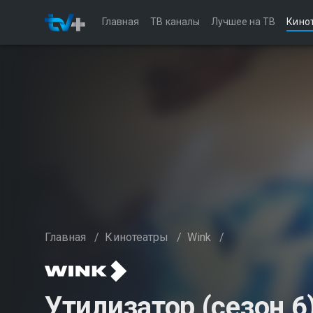
Главная
ТВ каналы
Лучшее на ТВ
Кино
Главная
/
Кинотеатры
/
Wink
/
Утилизатор (сезон 6