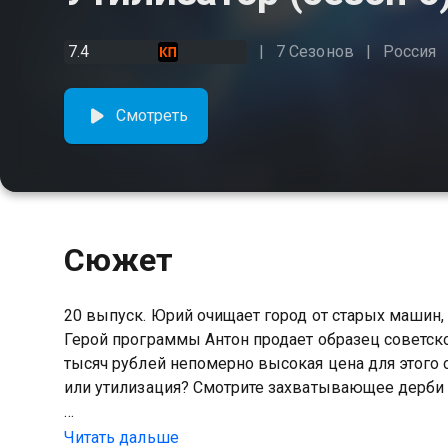
7.4
7 Сезонов
Россия
Смотреть
Сюжет
20 выпуск. Юрий очищает город от старых машин
Герой программы Антон продает образец советског
тысяч рублей непомерно высокая цена для этого 
или утилизация? Смотрите захватывающее дерби в
Посмотреть онлайн 6 сезон сериала Утилизатор 
Читать дальше