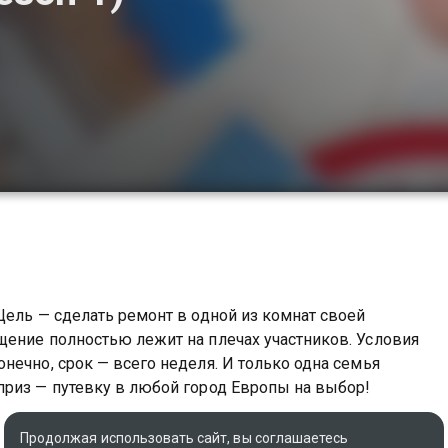
Цель — сделать ремонт в одной из комнат своей
щение полностью лежит на плечах участников. Условия
нечно, срок — всего неделя. И только одна семья
приз — путевку в любой город Европы на выбор!
ьеров вы можете совершенно бесплатно в хорошем HD
Продолжая использовать сайт, вы соглашаетесь