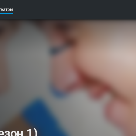
театры
езон 1)