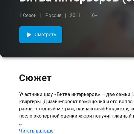
1 Сезон
Россия
2011
16+
Смотреть
Сюжет
Участники шоу «Битва интерьеров» — две семьи. 
квартиры. Дизайн-проект помещения и его вопло
равны: сходный метраж, одинаковый бюджет и, ко
после экспертной оценки жюри получит главный 
Посмотреть онлайн 1 сезон сериала Битва интер
Читать дальше