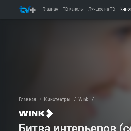
Главная
ТВ каналы
Лучшее на ТВ
Кино
Главная
/
Кинотеатры
/
Wink
/
Битва интерьеров (с