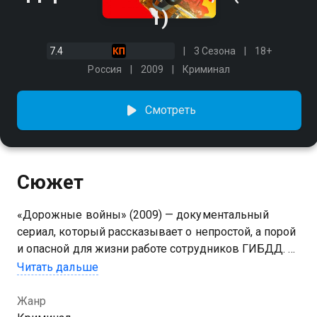
1)
7.4
3 Сезона
18+
Россия
2009
Криминал
Смотреть
Сюжет
«Дорожные войны» (2009) — документальный
сериал, который рассказывает о непростой, а порой
и опасной для жизни работе сотрудников ГИБДД. За
основу передачи «Дорожные войны» взяты
Читать дальше
материалы, снятые видеорегистраторами
патрульных машин, уличными камерами
Жанр
наблюдения и случайными очевидцами, а также