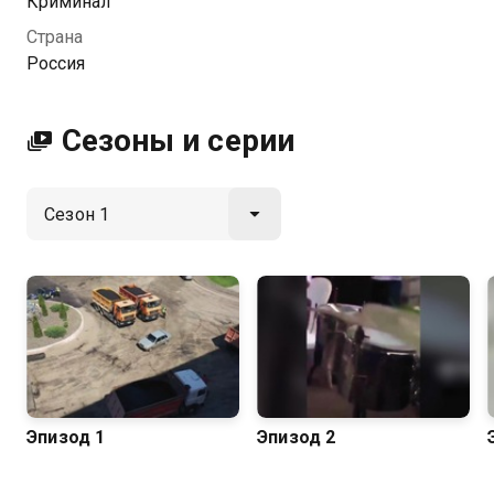
Криминал
собственные репортажи от съемочной группы ДТВ,
Страна
выезжающей на дежурство вместе с экипажами
Россия
ГИБДД. Вопиющие нарушения, опасные
столкновения, неадекватные пешеходы,
разъяренные водители — реальность российских и
Сезоны и серии
зарубежных дорог оказывается куда страшнее, чем
можно было бы представить. Если вы хотите узнать
о самых невероятных происшествиях, начинайте
смотреть онлайн документальный сериал
«Дорожные войны». В more.tv вы можете бесплатно
смотреть онлайн захватывающий документальный
сериал «Дорожные войны» (2009). Все серии
доступны в хорошем качестве.
Посмотреть онлайн 1 сезон сериала Дорожные
войны 2,0 вы можете совершенно бесплатно в
Эпизод 1
Эпизод 2
хорошем HD качестве на Казахтелеком