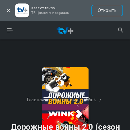
Казахтелеком
Открыть
ТВ, фильмы и сериалы
Главная
/
Кинотеатры
/
Wink
/
Дорожные войны 2,0 (сезон