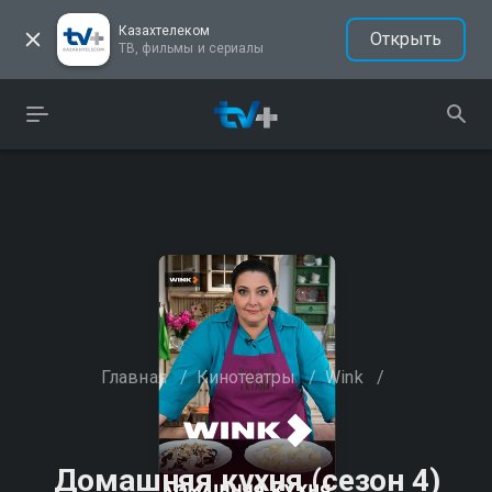
Казахтелеком
Открыть
ТВ, фильмы и сериалы
Главная
/
Кинотеатры
/
Wink
/
Домашняя кухня (сезон 4)