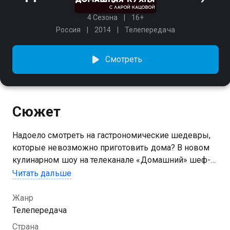
4 Сезона
16+
Россия
2014
Телепередача
Смотреть
Сюжет
Надоело смотреть на гастрономические шедевры,
которые невозможно приготовить дома? В новом
кулинарном шоу на телеканале «Домашний» шеф-
повар Лара Кацова поделится секретами простых и
Читать дальше
в то же время непревзойденных блюд!
Жанр
Посмотреть онлайн 4 сезон сериала Домашняя
Телепередача
кухня вы можете совершенно бесплатно в хорошем
Страна