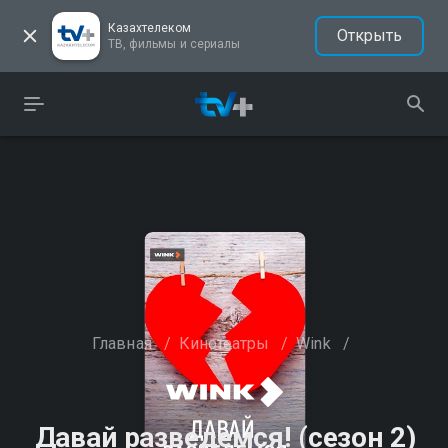
Казахтелеком
Открыть
ТВ, фильмы и сериалы
Главная
/
Кинотеатры
/
Wink
/
Давай разведемся! (сезон 2)