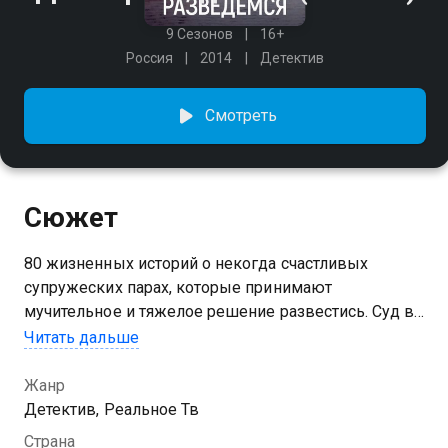
9 Сезонов
16+
Россия
2014
Детектив
Смотреть
Сюжет
80 жизненных историй о некогда счастливых
супружеских парах, которые принимают
мучительное и тяжелое решение развестись. Суд в
режиме реального времени разбирает семейные
Читать дальше
дела, находит объективную правду и решает, на
чьей она стороне.
Жанр
Детектив, Реальное Тв
Посмотреть онлайн 2 сезон сериала Давай
Страна