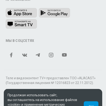
МЫ В СОЦСЕТЯХ
Теле и видеоконтент TV+ предоставлен ТОО «ALACAST»
(Государственная лицензия № 12016823 от 22.11.2012).
В рамках услуги «Видео по подписке» для «Пакета
Продолжая использовать сайт,
фильмов и сериалов tv+» контент предоставляется
вы соглашаетесь на использование файлов
онлайн-кинотеатром MEGOGO.
«cookie» и применение метрических