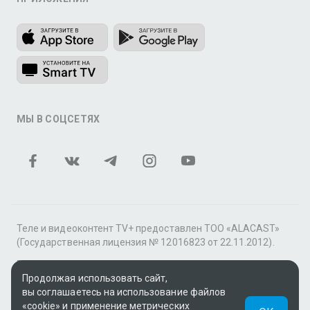
МЫ В СОЦСЕТЯХ
Теле и видеоконтент TV+ предоставлен ТОО «ALACAST»
(Государственная лицензия № 12016823 от 22.11.2012).
В рамках услуги «Видео по подписке» для «Пакета
Продолжая использовать сайт,
фильмов и сериалов tv+» контент предоставляется
вы соглашаетесь на использование файлов
онлайн-кинотеатром MEGOGO.
«cookie» и применение метрических