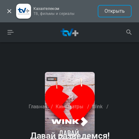
Казахтелеком
Открыть
ТВ, фильмы и сериалы
Главная
/
Кинотеатры
/
Wink
/
Давай разведемся!