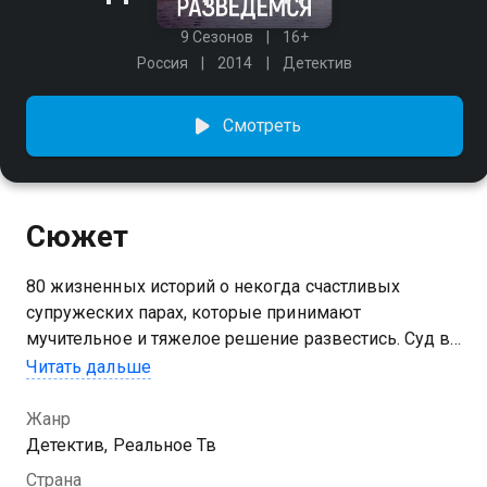
9 Сезонов
16+
Россия
2014
Детектив
Смотреть
Сюжет
80 жизненных историй о некогда счастливых
супружеских парах, которые принимают
мучительное и тяжелое решение развестись. Суд в
режиме реального времени разбирает семейные
Читать дальше
дела, находит объективную правду и решает, на
чьей она стороне.
Жанр
Детектив, Реальное Тв
Страна